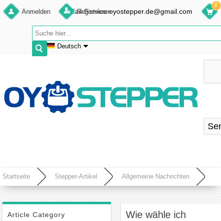
0
E-Mail:Service.oyostepper.de@gmail.com
Anmelden
Registrieren
Deutsch
English
Deutsch
Français
Español
Se
Startseite
Stepper-Artikel
Allgemeine Nachrichten
Wie wähle ich den richtigen NEMA 17 für mein Projekt?
Wie wähle ich
Article Category