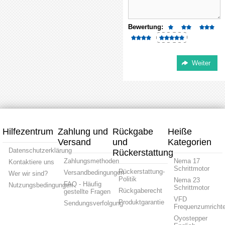
Bewertung:
Hilfezentrum
Zahlung und
Rückgabe
Heiße
Versand
und
Kategorien
Datenschutzerklärung
Rückerstattung
Zahlungsmethoden
Nema 17
Kontaktiere uns
Schrittmotor
Rückerstattung-
Versandbedingungen
Wer wir sind?
Politik
Nema 23
FAQ - Häufig
Nutzungsbedingungen
Schrittmotor
Rückgaberecht
gestellte Fragen
VFD
Produktgarantie
Sendungsverfolgung
Frequenzumrichte
Oyostepper