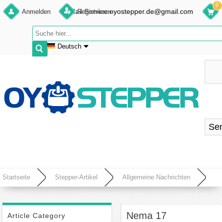
0
E-Mail:Service.oyostepper.de@gmail.com
Anmelden
Registrieren
Deutsch
English
Deutsch
Français
Español
Se
Startseite
Stepper-Artikel
Allgemeine Nachrichten
Nema 17 Schrittmotor im Smart Home einsetzen
Nema 17
Article Category