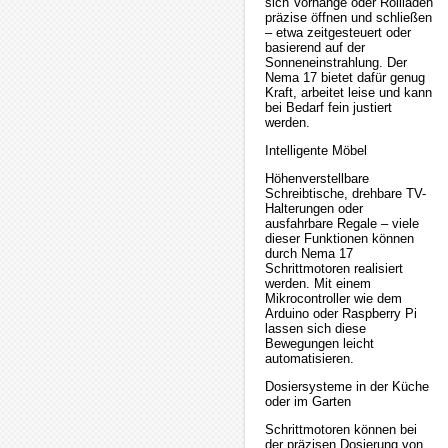
sich Vorhänge oder Rollläden
präzise öffnen und schließen
– etwa zeitgesteuert oder
basierend auf der
Sonneneinstrahlung. Der
Nema 17 bietet dafür genug
Kraft, arbeitet leise und kann
bei Bedarf fein justiert
werden.
Intelligente Möbel
Höhenverstellbare
Schreibtische, drehbare TV-
Halterungen oder
ausfahrbare Regale – viele
dieser Funktionen können
durch Nema 17
Schrittmotoren realisiert
werden. Mit einem
Mikrocontroller wie dem
Arduino oder Raspberry Pi
lassen sich diese
Bewegungen leicht
automatisieren.
Dosiersysteme in der Küche
oder im Garten
Schrittmotoren können bei
der präzisen Dosierung von