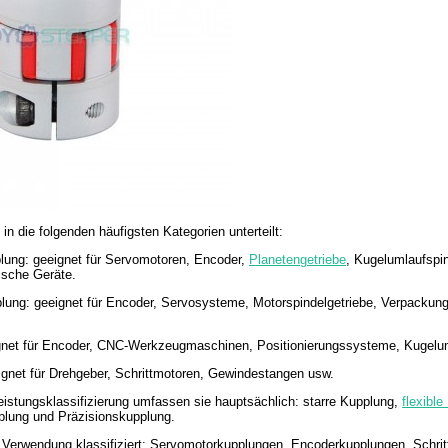
in die folgenden häufigsten Kategorien unterteilt:
ung: geeignet für Servomotoren, Encoder,
Planetengetriebe
, Kugelumlaufspi
sche Geräte.
lung: geeignet für Encoder, Servosysteme, Motorspindelgetriebe, Verpack
gnet für Encoder, CNC-Werkzeugmaschinen, Positionierungssysteme, Kugeluml
gnet für Drehgeber, Schrittmotoren, Gewindestangen usw.
istungsklassifizierung umfassen sie hauptsächlich: starre Kupplung,
flexibl
plung und Präzisionskupplung.
 Verwendung klassifiziert: Servomotorkupplungen, Encoderkupplungen, Schri