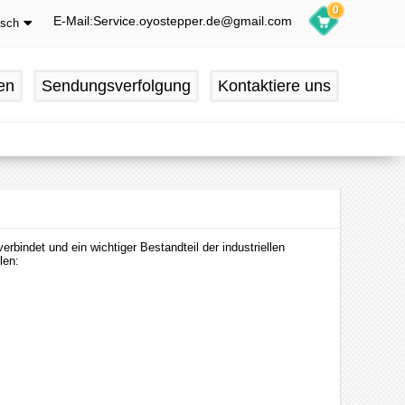
0
E-Mail:Service.oyostepper.de@gmail.com
tsch
glish
utsch
en
Sendungsverfolgung
Kontaktiere uns
ançais
pañol
bindet und ein wichtiger Bestandteil der industriellen
len: