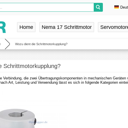
Deu
En
De
Home
Nema 17 Schrittmotor
Servomotor
Fr
Es
n
Wozu dient die Schrittmotorkupplung?
e Schrittmotorkupplung?
ne Verbindung, die zwei Übertragungskomponenten in mechanischen Geräten ver
nach Art, Leistung und Verwendung lässt es sich in folgende Kategorien eintei