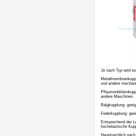
Je nach Typ wird es 
Metallmembrankuppl
und andere mechani
Pflaumenblütenkupp
andere Maschinen.
Balgkupplung: geei
Federkupplung: geei
Entsprechend der Le
hochelastische Kup
Hauptsächlich nach