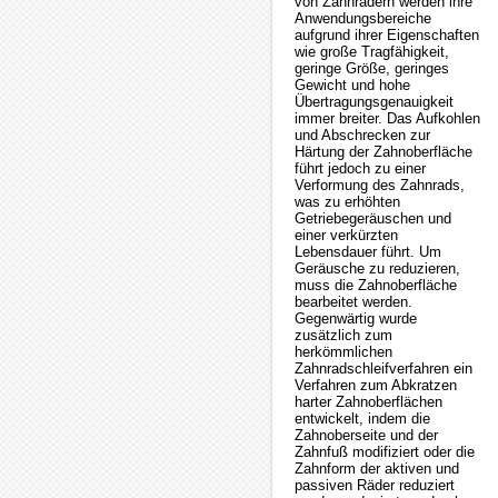
von Zahnrädern werden ihre
Anwendungsbereiche
aufgrund ihrer Eigenschaften
wie große Tragfähigkeit,
geringe Größe, geringes
Gewicht und hohe
Übertragungsgenauigkeit
immer breiter. Das Aufkohlen
und Abschrecken zur
Härtung der Zahnoberfläche
führt jedoch zu einer
Verformung des Zahnrads,
was zu erhöhten
Getriebegeräuschen und
einer verkürzten
Lebensdauer führt. Um
Geräusche zu reduzieren,
muss die Zahnoberfläche
bearbeitet werden.
Gegenwärtig wurde
zusätzlich zum
herkömmlichen
Zahnradschleifverfahren ein
Verfahren zum Abkratzen
harter Zahnoberflächen
entwickelt, indem die
Zahnoberseite und der
Zahnfuß modifiziert oder die
Zahnform der aktiven und
passiven Räder reduziert