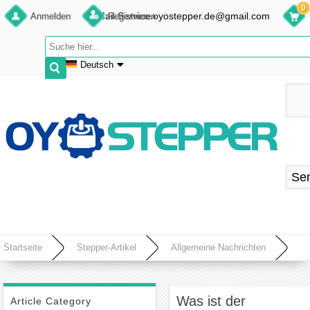
0
E-Mail:Service.oyostepper.de@gmail.com
Anmelden
Registrieren
Deutsch
English
Deutsch
Français
Español
Se
Startseite
Stepper-Artikel
Allgemeine Nachrichten
Was ist der Unterschied zwischen bürstenbehaftetem und bürstenlosem
Gleichstrommotor?
Was ist der
Article Category