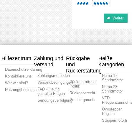
Hilfezentrum
Zahlung und
Rückgabe
Heiße
Versand
und
Kategorien
Datenschutzerklärung
Rückerstattung
Zahlungsmethoden
Nema 17
Kontaktiere uns
Schrittmotor
Rückerstattung-
Versandbedingungen
Wer wir sind?
Politik
Nema 23
FAQ - Häufig
Nutzungsbedingungen
Schrittmotor
Rückgaberecht
gestellte Fragen
VFD
Produktgarantie
Sendungsverfolgung
Frequenzumrichte
Oyostepper
English
Steppermotorfr