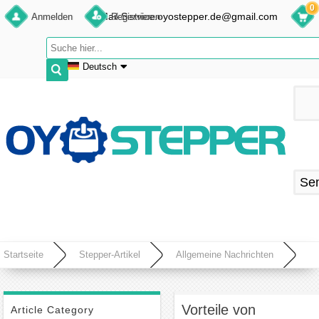
0
E-Mail:Service.oyostepper.de@gmail.com
Anmelden
Registrieren
Deutsch
English
Deutsch
Français
Español
Se
Startseite
Stepper-Artikel
Allgemeine Nachrichten
Vorteile von linearen Schrittmotoren
Vorteile von
Article Category