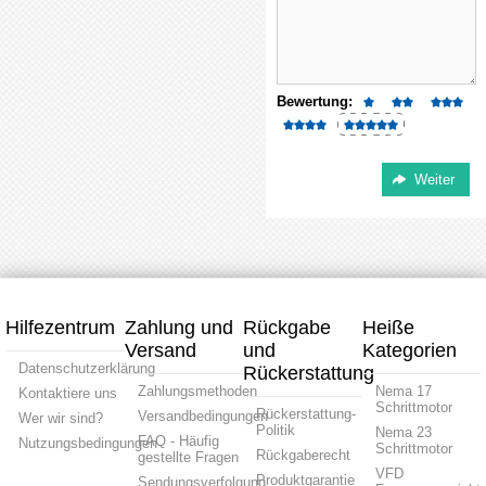
Bewertung:
Hilfezentrum
Zahlung und
Rückgabe
Heiße
Versand
und
Kategorien
Datenschutzerklärung
Rückerstattung
Zahlungsmethoden
Nema 17
Kontaktiere uns
Schrittmotor
Rückerstattung-
Versandbedingungen
Wer wir sind?
Politik
Nema 23
FAQ - Häufig
Nutzungsbedingungen
Schrittmotor
Rückgaberecht
gestellte Fragen
VFD
Produktgarantie
Sendungsverfolgung