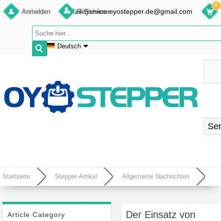
0
E-Mail:Service.oyostepper.de@gmail.com
Anmelden
Registrieren
Deutsch
English
Deutsch
Français
Español
Se
Startseite
Stepper-Artikel
Allgemeine Nachrichten
Der Einsatz von Bremsen in Schrittmotoren
Der Einsatz von
Article Category